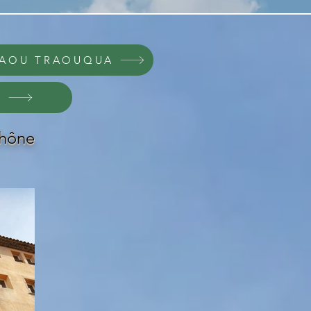
 BAOU TRAOUQUA
6
Rhône