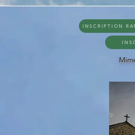
INSCRIPTION R
INS
Mime