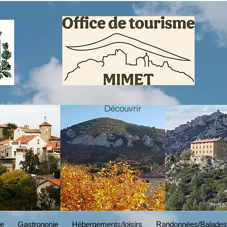
Découvrir
BRANDING
Read More
ne
Gastrononie
Hébergements/loisirs
Randonnées/Balades