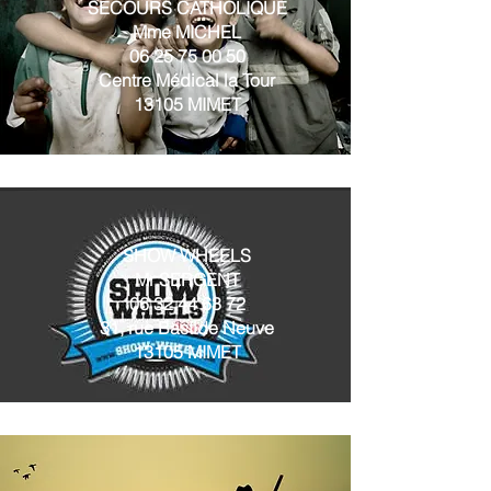
SECOURS CATHOLIQUE
Mme MICHEL
06 25 75 00 50
Centre Médical la Tour
13105 MIMET
SHOW WHEELS
Mr SERGENT
06 32 44 63 72
31, rue Bastide Neuve
13105 MIMET