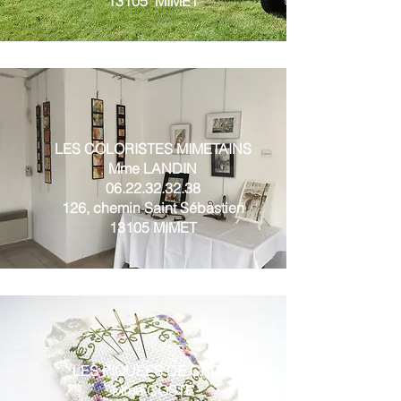
13105 MIMET
LES COLORISTES MIMETAINS
Mme LANDIN
06.22.32.32.38
126, chemin Saint Sébastien
13105 MIMET
LES PIQUEES DE CROIX
Mme COSTE