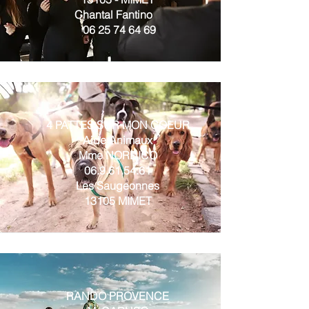
Chantal Fantino
06 25 74 64 69
4 PATTES SUR MON COEUR
Aide Animaux
Mme NORDICO
06.9.61.54.61
Les Saugeonnes
13105 MIMET
RANDO PROVENCE