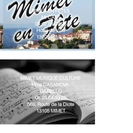
MIMET EN FETES
Mr CAST
04.42.61.07.06
Hôtel de Ville
13105 MIMET
MIMET MUSIQ
UE CULTURE
Mme CASANOVA
GARELLO
06.23.64.03.25
568, Route de la Diote
13105 MIMET