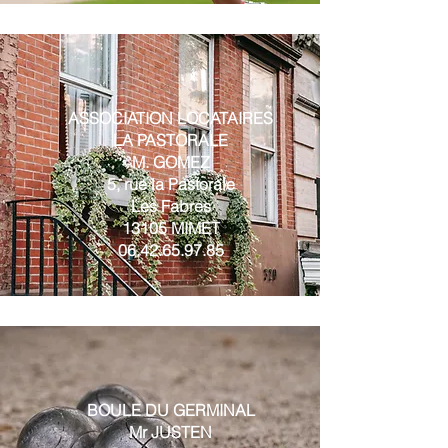
ASSOCIATION LOCATAIRES
LA PASTORALE
M. GOMEZ
5, rue la Pastorale
Les Fabres
13105 MIMET
06.42.65.97.85
BOULE DU GERMINAL
Mr JUSTEN