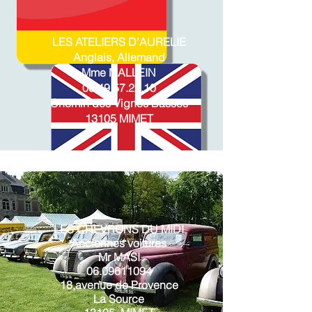
LES ATELIERS D'AURELIE
Anglais, Allemand
Mme MALLEIN
06.49.57.27.10
Chemin des Vignes Basses
13105 MIMET
LES CHEVRONS DU MIDI
Anciennes voitures
Mr MASI
06.09611094
18,avenue de Provence
La Source