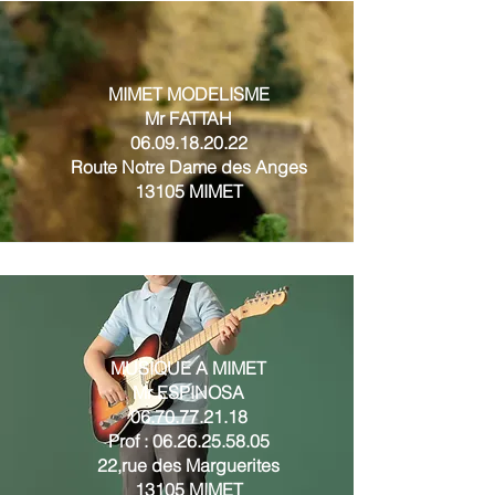
MIMET MODELISME
Mr FATTAH
06.09.18.20.22
Route Notre Dame des Anges
13105 MIMET
MUSIQUE A MIMET
Mr ESPINOSA
06.70.77.21.18
Prof :
06.26.25.58.05
22,rue des Marguerites
13105 MIMET