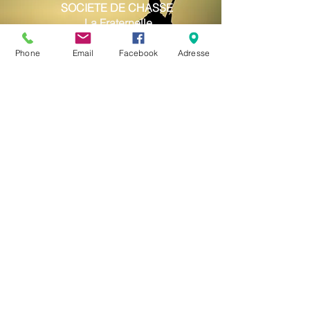
SOCIETE DE CHASSE
La Fraternelle
M. LETIENNE
06 80 13 13 04
Phone
Email
Facebook
Adresse
1486, chemin des Geines
13105 MIMET
TEAM 13 ATTITUDE
Chiens de traineaux
M. ROLANDO
04 42 51 23 64
06 09 92 31 01
7, rue des Marguerites
13105 MIMET