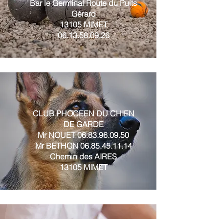
Bar le Germinal Route du Puits
Gérard
13105 MIMET
06.13.58.09.26
CLUB PHOCEEN DU CHIEN
DE GARDE
Mr NOUET
06.83.96.09.50
Mr BETHON
06.85.45.11.14
Chemin des AIRES
13105 MIMET