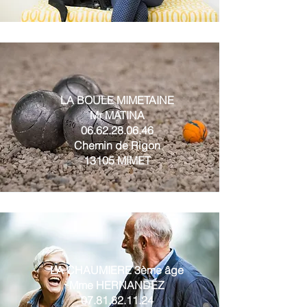
LA BOULE MIMETAINE
Mr MATINA
06.62.28.06.46
Chemin de Rigon
13105 MIMET
LA CHAUMIERE 3ème âge
Mme HERNANDEZ
07.81.82.11.24