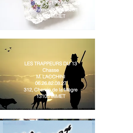
06.14.81.72.60
156,chemin St Sébastien
13105 MIMET
LES TRAPPEURS DU 13
Chasse
M. LACCHINI
06.26.82.08.27
312, Chemin de la Mègre
13105 MIMET