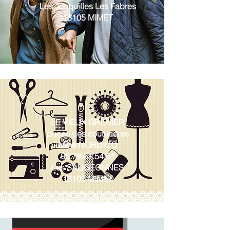
Les Jonquilles Les Fabres
13105 MIMET
LE VIEUX GRENIER
puces des couturières
Mme NORDICO
06.79.61.54.61
Les SAUGEONNES
13105 MIMET