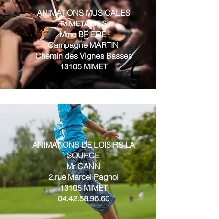
ANIMATIONS MUSICALES
MIMETAINES
Mme BRIERE
Campagne MARTIN
Chemin des Vignes Basses
13105 MIMET
ANIMATIONS DE LOISIRS LA
SOURCE
Mr CANN
2,rue Marcel Pagnol
13105 MIMET
04.42.58.96.60