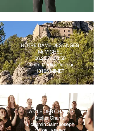
NOTRE DAME DES ANGES
Mr MICHEL
06.25.75.00.50
Centre Médical la Tour
13105 MIMET
LA CLE DES CHANTS
Atelier Chants
3, chemin Saint Joseph
13105 - MIMET