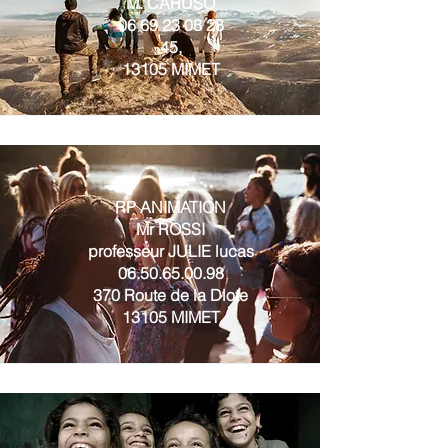
M. CARUSO
06 69 23 08 28
45,
13105 MIMET
RP ANIMATION
Mr ROSSI
professeur JULIE lucas
06.50.65.00.98
370 Route de la Diote
13105 MIMET