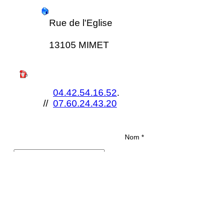
Rue de l'Eglise
13105 MIMET
04.42.54.16.52
.
//
07.60.24.43.20
Nom *
Email *
Sujet