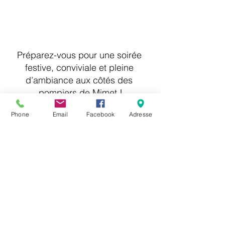
Préparez-vous pour une soirée 
festive, conviviale et pleine 
d’ambiance aux côtés des 
pompiers de Mimet !
Au programme : musique, danse, 
Phone
Email
Facebook
Adresse
bonne humeur, buvette et restauration 
pour partager un moment convivial 
entre amis, en famille ou entre voisins.