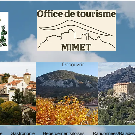
Découvrir
BRANDING
Read More
ne
Gastrononie
Hébergements/loisirs
Randonnées/Balades