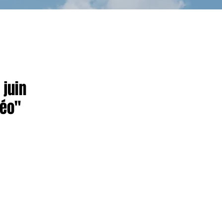
 juin
Léo"