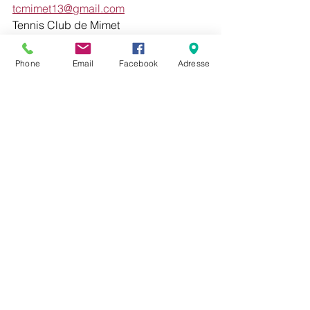
tcmimet13@gmail.com
Tennis Club de Mimet
217, Chemin des Rigauds
13105 - MIMET
Phone
Email
Facebook
Adresse
Commentaires
Rédigez un commentaire...