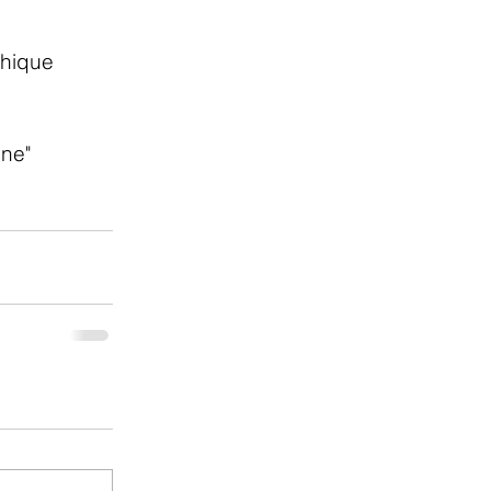
hique 
gne"