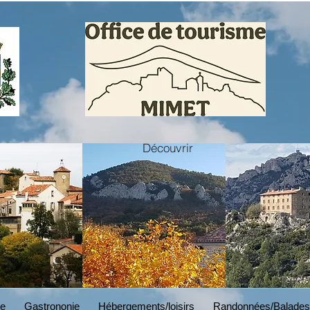
Découvrir
BRANDING
Read More
ne
Gastrononie
Hébergements/loisirs
Randonnées/Balades