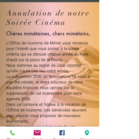
Annulation de notre
Soirée Cinéma
Chères mimétaines, chers mimétains,
L'Office de tourisme de Mimet vous remercie
pour l'intérêt que vous portez à la soirée
cinéma qui se déroule chaque année au mois
d'août sur la place de la Mairie.
Nous sommes au regret de vous informer
qu'elle n'aura pas lieu cette année.
La subvention 2026 de la commune ne nous a
pas été versée, et étant soucieux de notre
équilibre financier, nous optons par la
suppression de cet évènement pour notre
agenda 2026.
Dans ce contexte et fidèles à la vocation de
l'Office de tourisme, ses bénévoles œuvrent
pour pouvoir vous proposer de nouveaux
événements.
N'hésitez pas à nous faire part de vos
suggestions, elles seront les bienvenues !
Cliquer ici pour nous laisser un message.