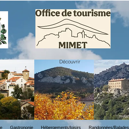
Découvrir
BRANDING
Read More
ne
Gastrononie
Hébergements/loisirs
Randonnées/Balades