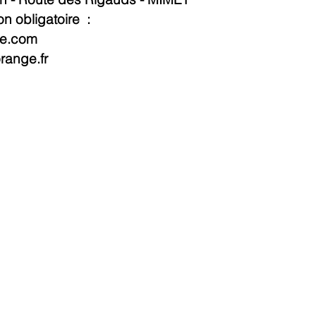
n obligatoire  : 
te.com
range.fr