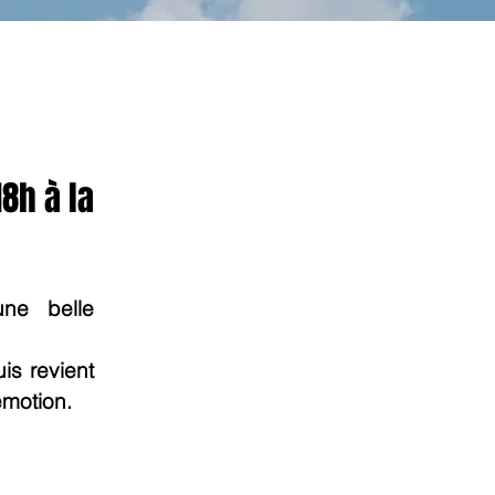
8h à la
ne belle 
s revient 
émotion.